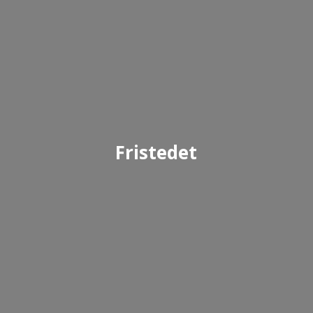
Fristedet
Fristedet er SFO'en tilknyttet friskolen, hvor
dagligdagen er fuld af glæde og oplevelser.