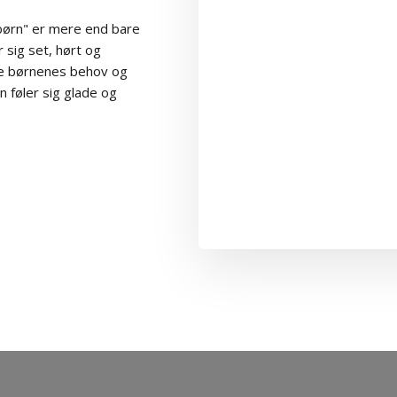
børn" er mere end bare
r sig set, hørt og
mme børnenes behov og
rn føler sig glade og