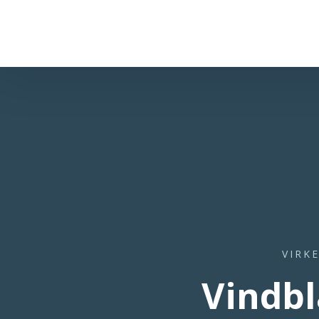
VIRK
Vindbl