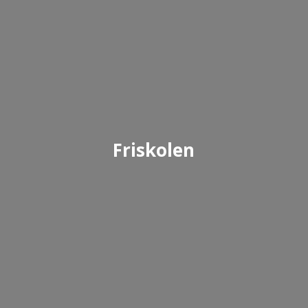
Friskolen
Læs mere om Vindblæs Friskoles værdier,
målsætning og om hverdagen på skolen.