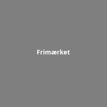
Frimærket
Børnehaven Frimærket ved Vindblæs Friskole
har i alt plads til 45 børn fra 3 - 6 år.